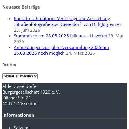
nach:
Neueste Beiträge
Kunst im Uhrenturm: Vernissage zur Ausstellung
„Straßenfotografie aus Düsseldorf“ von Dirk Jürgensen
23. Juni 2026
Stammtisch am 28.05.2026 fällt aus – Hitzefrei
28. Mai
2026
Anmeldungen zur Jahresversammlung 2025 am
26.03.2026 noch möglich
24. März 2026
Archiv
Archiv
Alde Düsseldorfer
Bürgergesellschaft 1920 e. V.
Jülicher Str. 21
40477 Düsseldorf
Informationen
Satzung