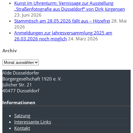
Kunst im Uhrenturm: Vernissage zur Ausstellung
„Straßenfotografie aus Düsseldorf“ von Dirk Jürgensen
23. Juni 2026
Stammtisch am 28.05.2026 fällt aus – Hitzefrei
28. Mai
2026
Anmeldungen zur Jahresversammlung 2025 am
26.03.2026 noch möglich
24. März 2026
Archiv
Archiv
Alde Düsseldorfer
Bürgergesellschaft 1920 e. V.
Jülicher Str. 21
40477 Düsseldorf
Informationen
Satzung
Interessante Links
Kontakt