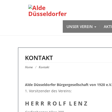
UNSER VEREIN
AKT
KONTAKT
Home
/
Kontakt
Alde Düsseldorfer Bürgergesellschaft von 1920 e.V
1. Vorsitzender des Vereins:
H E R R R O L F L E N Z