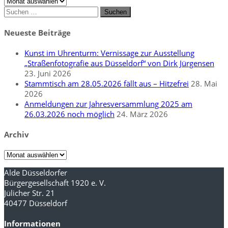
Suchen
nach:
Neueste Beiträge
Kunst im Uhrenturm: Vernissage zur Ausstellung
„Straßenfotografie aus Düsseldorf“ von Dirk Jürgensen
23. Juni 2026
Stammtisch am 28.05.2026 fällt aus – Hitzefrei
28. Mai
2026
Anmeldungen zur Jahresversammlung 2025 am
26.03.2026 noch möglich
24. März 2026
Archiv
Archiv
Alde Düsseldorfer
Bürgergesellschaft 1920 e. V.
Jülicher Str. 21
40477 Düsseldorf
Informationen