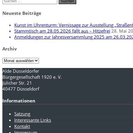
Suchen
nach:
Neueste Beiträge
Kunst im Uhrenturm: Vernissage zur Ausstellung „Straßenf
Stammtisch am 28.05.2026 fällt aus – Hitzefrei
28. Mai 2
Anmeldungen zur Jahresversammlung 2025 am 26.03.20
Archiv
Archiv
Alde Düsseldorfer
Bürgergesellschaft 1920 e. V.
Jülicher Str. 21
40477 Düsseldorf
Informationen
Satzung
Interessante Links
Kontakt
Impressum