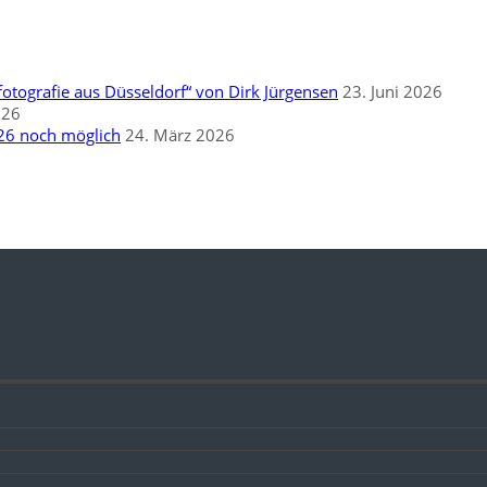
otografie aus Düsseldorf“ von Dirk Jürgensen
23. Juni 2026
026
26 noch möglich
24. März 2026