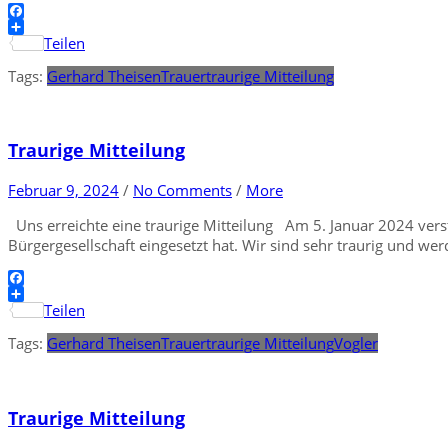
Facebook
Teilen
Tags:
Gerhard Theisen
Trauer
traurige Mitteilung
Traurige Mitteilung
Februar 9, 2024
/
No Comments
/
More
Uns erreichte eine traurige Mitteilung Am 5. Januar 2024 verst
Bürgergesellschaft eingesetzt hat. Wir sind sehr traurig und wer
Facebook
Teilen
Tags:
Gerhard Theisen
Trauer
traurige Mitteilung
Vogler
Traurige Mitteilung