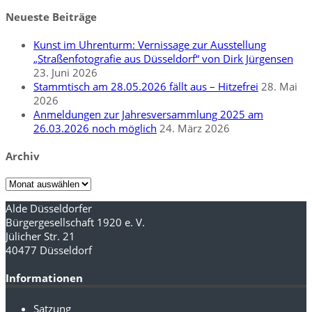
nach:
Neueste Beiträge
Kunst im Uhrenturm: Vernissage zur Ausstellung
„Straßenfotografie aus Düsseldorf“ von Dirk Jürgensen
23. Juni 2026
Stammtisch am 28.05.2026 fällt aus – Hitzefrei
28. Mai
2026
Anmeldungen zur Jahresversammlung 2025 am
26.03.2026 noch möglich
24. März 2026
Archiv
Archiv
Alde Düsseldorfer
Bürgergesellschaft 1920 e. V.
Jülicher Str. 21
40477 Düsseldorf
Informationen
Satzung