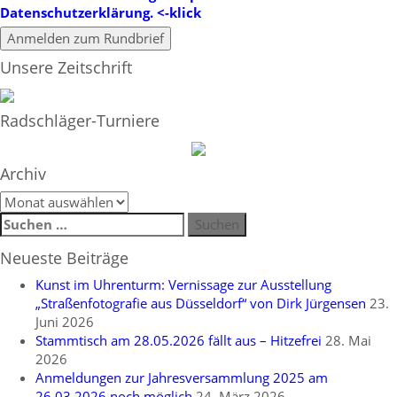
Datenschutzerklärung. <-klick
Unsere Zeitschrift
Radschläger-Turniere
Archiv
Archiv
Suchen
nach:
Neueste Beiträge
Kunst im Uhrenturm: Vernissage zur Ausstellung
„Straßenfotografie aus Düsseldorf“ von Dirk Jürgensen
23.
Juni 2026
Stammtisch am 28.05.2026 fällt aus – Hitzefrei
28. Mai
2026
Anmeldungen zur Jahresversammlung 2025 am
26.03.2026 noch möglich
24. März 2026