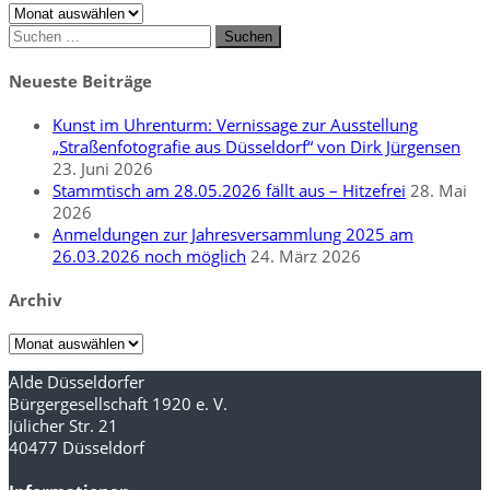
Archiv
Suchen
nach:
Neueste Beiträge
Kunst im Uhrenturm: Vernissage zur Ausstellung
„Straßenfotografie aus Düsseldorf“ von Dirk Jürgensen
23. Juni 2026
Stammtisch am 28.05.2026 fällt aus – Hitzefrei
28. Mai
2026
Anmeldungen zur Jahresversammlung 2025 am
26.03.2026 noch möglich
24. März 2026
Archiv
Archiv
Alde Düsseldorfer
Bürgergesellschaft 1920 e. V.
Jülicher Str. 21
40477 Düsseldorf