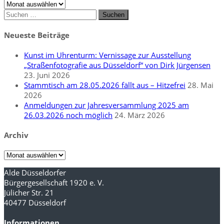
Archiv
Suchen
nach:
Neueste Beiträge
Kunst im Uhrenturm: Vernissage zur Ausstellung
„Straßenfotografie aus Düsseldorf“ von Dirk Jürgensen
23. Juni 2026
Stammtisch am 28.05.2026 fällt aus – Hitzefrei
28. Mai
2026
Anmeldungen zur Jahresversammlung 2025 am
26.03.2026 noch möglich
24. März 2026
Archiv
Archiv
Alde Düsseldorfer
Bürgergesellschaft 1920 e. V.
Jülicher Str. 21
40477 Düsseldorf
Informationen