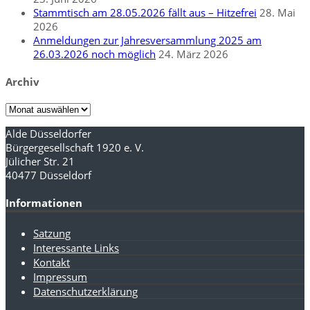
Stammtisch am 28.05.2026 fällt aus – Hitzefrei
28. Mai
2026
Anmeldungen zur Jahresversammlung 2025 am
26.03.2026 noch möglich
24. März 2026
Archiv
Archiv
Alde Düsseldorfer
Bürgergesellschaft 1920 e. V.
Jülicher Str. 21
40477 Düsseldorf
Informationen
Satzung
Interessante Links
Kontakt
Impressum
Datenschutzerklärung