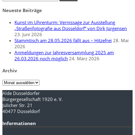
nach:
Neueste Beiträge
Kunst im Uhrenturm: Vernissage zur Ausstellung
„Straßenfotografie aus Düsseldorf“ von Dirk Jürgensen
23. Juni 2026
Stammtisch am 28.05.2026 fällt aus – Hitzefrei
28. Mai
2026
Anmeldungen zur Jahresversammlung 2025 am
26.03.2026 noch möglich
24. März 2026
Archiv
Archiv
Alde Düsseldorfer
Bürgergesellschaft 1920 e. V.
Jülicher Str. 21
40477 Düsseldorf
Informationen