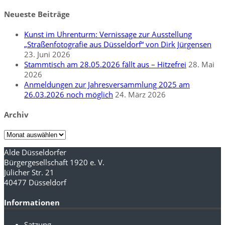
nach:
Neueste Beiträge
Kunst im Uhrenturm: Vernissage zur Ausstellung
„Straßenfotografie aus Düsseldorf“ von Dirk Jürgensen
23. Juni 2026
Stammtisch am 28.05.2026 fällt aus – Hitzefrei
28. Mai
2026
Anmeldungen zur Jahresversammlung 2025 am
26.03.2026 noch möglich
24. März 2026
Archiv
Archiv
Alde Düsseldorfer
Bürgergesellschaft 1920 e. V.
Jülicher Str. 21
40477 Düsseldorf
Informationen
Satzung