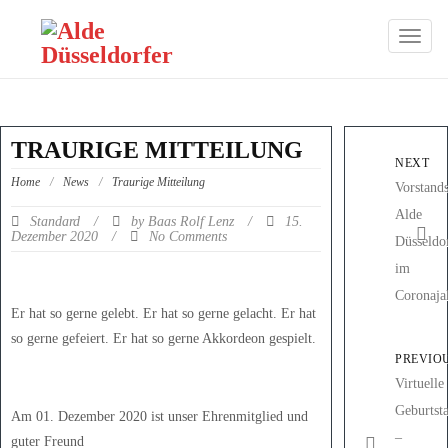
TOGG
NAVIG
TRAURIGE MITTEILUNG
NEXT
Home
/
News
/
Traurige Mitteilung
Vorstand
Alde
Standard
/
by
/
15.
Baas Rolf Lenz
Dezember 2020
/
No Comments
Düsseldo
im
Coronaja
Er hat so gerne gelebt. Er hat so gerne gelacht. Er hat
so gerne gefeiert. Er hat so gerne Akkordeon gespielt.
PREVIO
Virtuelle
Geburtsta
Am 01. Dezember 2020 ist unser Ehrenmitglied und
–
guter Freund